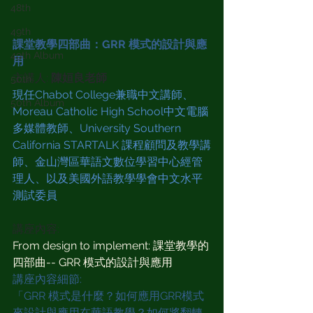
48th
49th
課堂教學四部曲：GRR 模式的設計與應
49th Album
用
主講人: 
陳姮良老師
50th
現任Chabot College兼職中文講師、 
50th Album
Moreau Catholic High School中文電腦
多媒體教師、University Southern 
California STARTALK 課程顧問及教學講
師、金山灣區華語文數位學習中心經管
理人、以及美國外語教學學會中文水平
測試委員
講座內容: 
From design to implement: 課堂教學的
四部曲-- GRR 模式的設計與應用
講座內容細節:
「GRR 模式是什麼？如何應用GRR模式
來設計與應用在華語教學？如何將翻轉