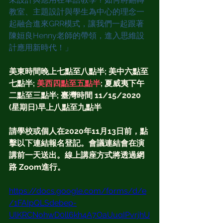
教室、主題設計與學生為中心的理念一
起融合進來GRR模式，讓我們一起跟著
陳姮良Henny老師的帶領，進入思維設
計應用新時代！」
美東時間晚上七點至八點半; 美中六點至
七點半; 
美西四點至五點半
; 夏威夷下午
二點至三點半; 臺灣時間 11/15/2020 
(星期日)早上八點至九點半
請學校或個人在2020年11月13日前，點
擊以下連結報名登記。會議連結會在演
講前一天送出。線上講座方式將透過網
路 Zoom進行。
https://docs.google.com/forms/d/e
/1FAIpQLSdebep-
UlKRCNohwD0ll6kh4A7OaUuqIPvrjhU