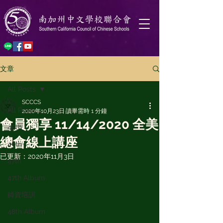
文章
All Posts
SCCCS
All Posts
2020年10月23日
讀畢需時 1 分鐘
會員獨享 11/14/2020 全美
45th
總會線上講座
46th
已更新：
2020年11月3日
47th
47th Album
師資培訓
48th Album