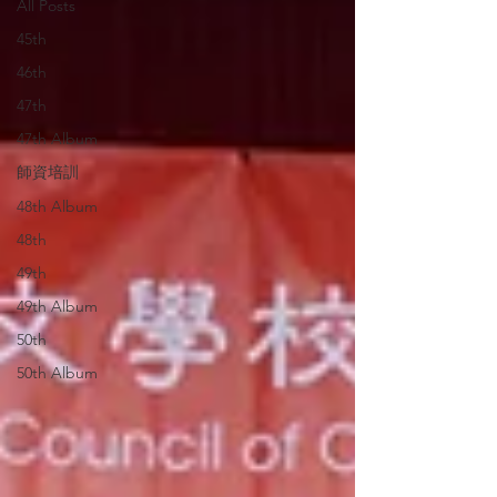
All Posts
45th
46th
47th
47th Album
師資培訓
48th Album
48th
49th
49th Album
50th
50th Album