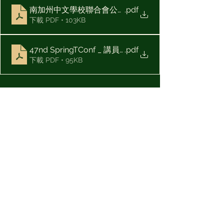
南加州中文學校聯合會公文第四十七屆第04號
.pdf
下載 PDF • 103KB
47nd SpringTConf _ 講員推薦表
.pdf
下載 PDF • 95KB
師資培訓
47th
查看全部
最新文章