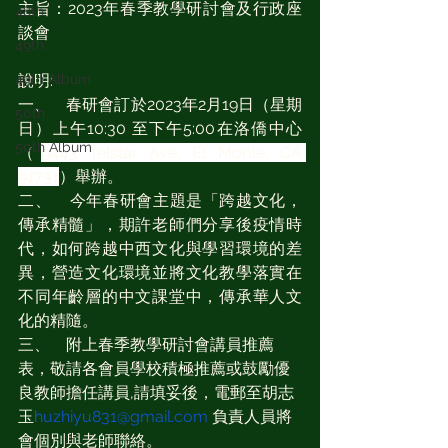
主旨：2023年春季教學研討會及行政座
48th
談會
49th
49th Album
說明:
一、    春研會訂於2023年2月19日（星期
50th
日）上午10:30 至下午5:00在洛僑中心
50th Album
（
9443 Telstar Ave, El Monte, CA 
91731
）舉辦。
二、    今年春研會主題是「跨越文化，
傳承精髓」，期許老師們分享後疫情時
代，如何跨越中西文化與學習環境的差
異，營造文化環境並將文化教學落實在
不同年齡層的中文課堂中，傳承華人文
化的精隨。
三、    附上春季教學研討會講員推薦
表，敬請各會員學校積極推薦或鼓勵優
良教師擔任講員,請填妥後，電郵至胡志
玉
huzhiyu831@gmail.com
 負責人員將
會個別與老師聯絡。