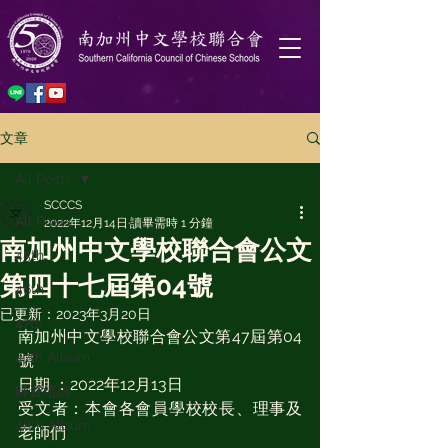
文章
All Posts
SCCCS
All Posts
2022年12月14日
讀畢需時 1 分鐘
南加州中文學校聯合會公文
45th
第四十七屆第04號
46th
已更新：
2023年3月20日
47th
南加州中文學校聯合會公文第47屆第04
47th Album
號
日期 ：2022年12月13日
師資培訓
受文者：本會各會員學校校長、理事及
48th Album
老師們