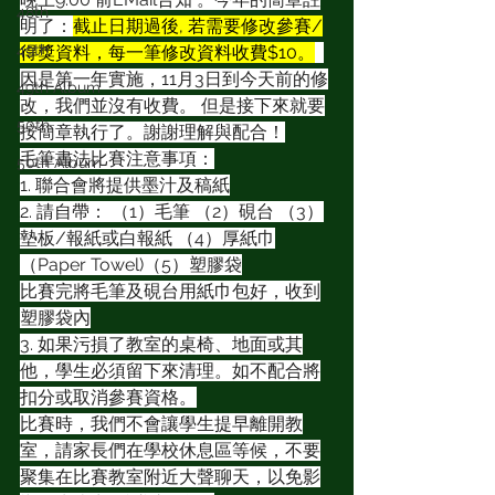
48th
明了：
截止日期過後, 若需要修改參賽/
49th
得獎資料，每一筆修改資料收費$10。
因是第一年實施，11月3日到今天前的修
49th Album
改，我們並沒有收費。 但是接下來就要
50th
按簡章執行了。謝謝理解與配合！
毛筆書法比賽注意事項：
50th Album
1. 聯合會將提供墨汁及稿紙
2. 請自帶： （1）毛筆 （2）硯台 （3）
墊板/報紙或白報紙 （4）厚紙巾
（Paper Towel)（5）塑膠袋
比賽完將毛筆及硯台用紙巾包好，收到
塑膠袋內
3. 如果污損了教室的桌椅、地面或其
他，學生必須留下來清理。如不配合將
扣分或取消參賽資格。
比賽時，我們不會讓學生提早離開教
室，請家長們在學校休息區等候，不要
聚集在比賽教室附近大聲聊天，以免影