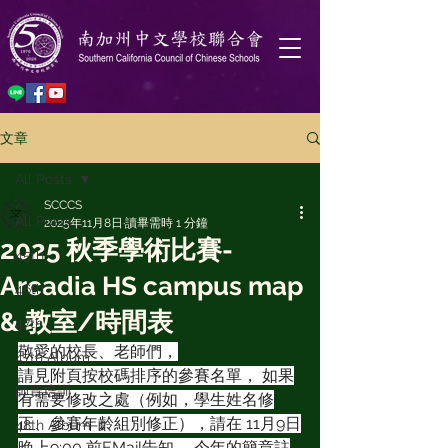
文章
All Posts
SCCCS
All Posts
2025年11月8日
讀畢需時 1 分鐘
2025 秋季學術比賽-
45th
Arcadia HS campus map
46th
& 教室/時間表
47th
敬愛的校長、老師們，
47th Album
請見附頁按校碼排序的參賽名單， 如果
師資培訓
有需要修改之處（例如，學生姓名修
正、參賽年齡組別修正），請在 11月9日
48th Album
晚上9:00 前EMail告知 。今年的簡章註